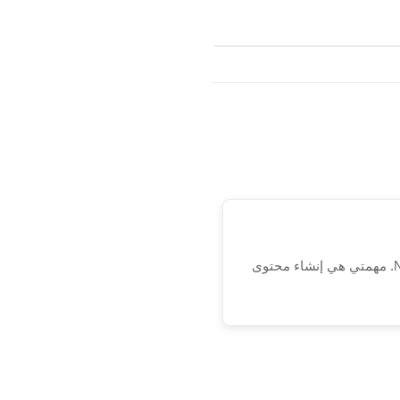
أنا متخصص في تكنولوجيا المعلومات وأعمل حاليًا كاتبًا في مدونة Notícia Tecnologia. مهمتي هي إنشاء محتوى
المالية الشخصية تحت
 نصائح للادخار