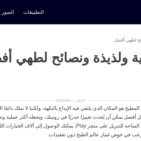
التطبيقات
الصور
ئح لطهي أفضل
 ولذيذة ونصائح لطهي أ
الإعلان – SpotAds
طبخ هو المكان الذي يلتقي فيه الإبداع بالنكهة، ولكننا لا نملك دائمًا ا
 أفضل يمكن أن يُحدث تغييرًا جذريًا في روتينك، ويجعله أكثر عملية وص
المناسبة، مثل تطبيقات الوصفات المتاحة للتنزيل على متجر Play، يمكنك 
يرغب في خوض غمار عالم الطبخ دون تعقيدات.