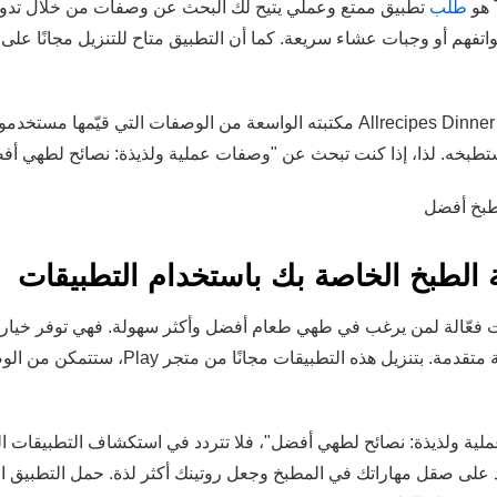
ت فعّالة لمن يرغب في طهي طعام أفضل وأكثر سهولة. فهي توفر خيا
على هاتفك إلى نصائح طهي رقمية متقدمة. بتنزيل ه
لية ولذيذة: نصائح لطهي أفضل"، فلا تتردد في استكشاف التطبيقات ال
د على صقل مهاراتك في المطبخ وجعل روتينك أكثر لذة. حمل التطبيق 
في تجربتك الطهوية.
الإعلان – SpotAds