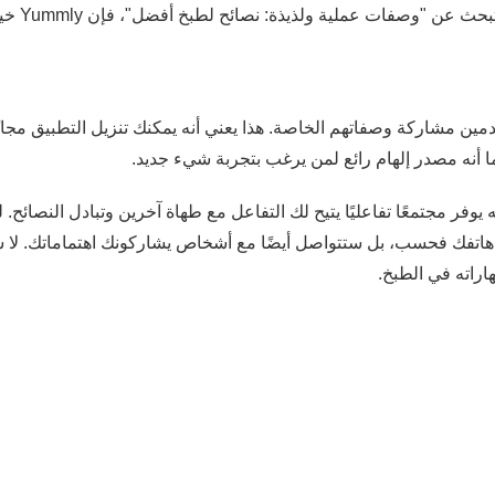
فات عملية ولذيذة: نصائح لطبخ أفضل"، فإن Yummly خيار ممتاز للتحميل الآن.
دمين مشاركة وصفاتهم الخاصة. هذا يعني أنه يمكنك تنزيل التطبيق مجا
 أنه مصدر إلهام رائع لمن يرغب بتجربة شيء جديد.
المزايا الأخرى لـ Cookpad أنه يوفر مجتمعًا تفاعليًا يتيح لك التفاعل مع طهاة آخرين وتبادل ا
راته في الطبخ.
الإعلان – SpotAds
 مثالي لمن يرغبون في تنظيم وصفاتهم المفضلة في مكان واحد. يتيح ل
ت الأخرى، مما يُسهّل عليك الوصول إلى كل ما تحتاجه. كما يوفر ميزات