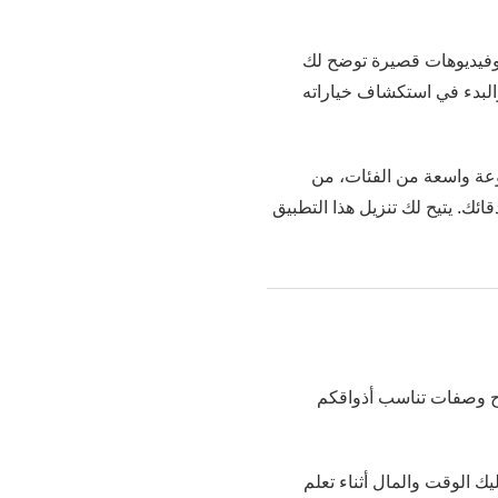
م وفيديوهات قصيرة توضح لك
 على متجر Play، ما يتيح لك تنزيله الآن والبدء في استكشاف خياراته
و يضم مجموعة واسعة من الفئات، من
دقائك. يتيح لك تنزيل هذا التطبيق
تراح وصفات تناسب أذواقكم
ر عليك الوقت والمال أثناء تعلم