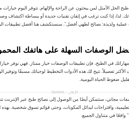
طبخ الحل الأمثل لمن يبحثون عن الراحة والإلهام. تتوفر اليوم خيارات مج
تك. لذا، إذا كنت ترغب في إتقان تقنيات جديدة أو ببساطة اكتشاف وصف
ت عملية ولذيذة: نصائح لطهي أفضل". سنستكشف هنا أفضل تطبيقات الو
أفضل الوصفات السهلة على هاتفك المحم
راتك في الطبخ، فإن تطبيقات الوصفات خيار ممتاز. فهي توفر خيارات
لأكثر تفصيلاً. تتيح لك هذه الأدوات التخطيط لوجباتك مسبقًا وتوفير الو
قليل ضغوط الحياة اليومية.
الإعلان – SpotAds
ات مجاني، ستتمكن أيضًا من الوصول إلى نصائح طبخ عبر الإنترنت تتجاو
عليمية، واقتراحات لبدائل المكونات، وحتى قوائم تسوق شخصية. بهذه
واقعًا في متناول الجميع.