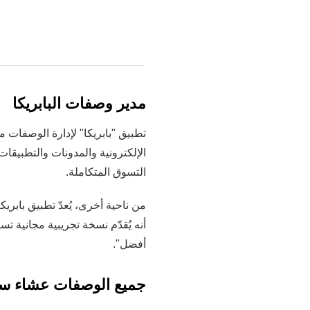
من ناحية أخرى، يُعدّ تطبيق بابري
أنه يُقدّم نسخة تجريبية مجانية تس
أفضل".
جميع الوصفات عشاء سب
The Allrecipes Dinner Spinner هو
متناول الجميع.
الوثوق بالتقييمات قبل اختيار ما
الاستنتاج: غيّر تجر