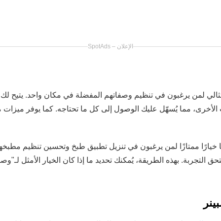
كا خيارًا ممتازًا لمن يرغبون في تنزيل تطبيق طبخ وتحسين تنظيم مطبخه
تحق التجربة. بهذه الطريقة، يُمكنك تحديد ما إذا كان الخيار الأمثل لـ"
ينر
طلب
تطبيق ممتع وعملي يتيح لك البحث عن وصفات من خلال تدوي
من أبرز مميزات تطبيق Allrecipes Dinner Spinner مكتبته الواسعة من الوصفات ا
 ستطبخه. لذا، إذا كنت تبحث عن "وصفات عملية ولذيذة: نصائح لطهي أفض
بة الطبخ الخاصة بك باستخدام التطبيقات