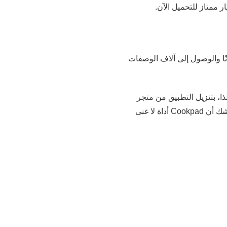
نًا والوصول إلى آلاف الوصفات
لنصائح. لذا، بتنزيل التطبيق من متجر
Play، لن تجد وصفات سهلة على هاتفك فحسب، بل ستتواصل أيضًا مع أشخاص يشاركونك اهتماماتك. لا شك أن Cookpad أداة لا غنى
ك حفظ الوصفات من المواقع
 مثل تخطيط الوجبات وقوائم