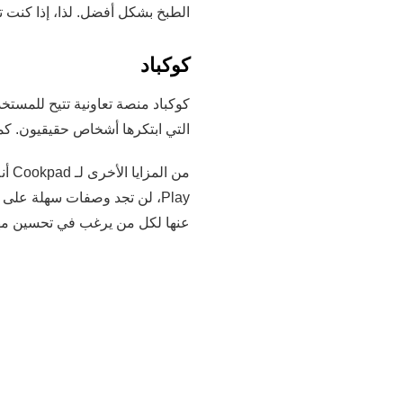
الطبخ بشكل أفضل. لذا، إذا كنت تبحث عن "وص
كوكباد
كوكباد منصة تعاونية تتيح للمستخ
التي ابتكرها أشخاص حقيقيون. كما
من 
عنها لكل من يرغب في تحسين مها
مدير وصفات البابريكا
تطبيق "بابريكا" لإدارة الوصفات
الإلكترونية والمدونات والتطبيقا
التسوق المتكاملة.