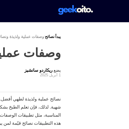
ولار
ارا
و
ونتودو
يبدأ
نصائح
وصفات عملية ولذيذة ونصا
/
/
وصفات عملية
يضع
ريكاردو سانشيز
1 أبريل 2025
نصائح عملية ولذيذة لطهي أفضل. الم
شهية. لذلك، فإن تعلم الطبخ بشكل
هذه التطبيقات نصائح قيّمة لمن 