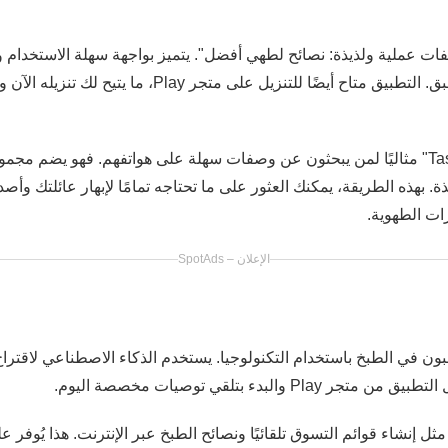
"وصفات عملية ولذيذة: نصائح لطهي أفضل". يتميز بواجهة سهلة الاستخدا
خطوة بخطوة كيفية تحضير كل طبق. التطبيق متاح أيضًا للتنزيل
على سبيل المثال، يُعد تطبيق "Tasty" مثاليًا لمن يبحثون عن وصفات سهلة على هواتفهم. فه
يذة. بهذه الطريقة، يمكنك العثور على ما تحتاجه تمامًا لإبهار عائلتك وأص
ات الطهوية.
الإعلان – SpotAds
ن يرغبون في الطبخ باستخدام التكنولوجيا. يستخدم الذكاء الاصطناعي لاق
والبدء بتلقي توصيات مخصصة اليوم.
زات فريدة مثل إنشاء قوائم التسوق تلقائيًا ونصائح الطبخ عبر الإنترنت. هذا يُوف