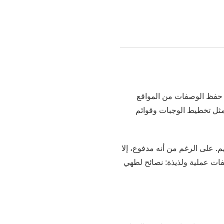
م. على الرغم من أنه مدفوع، إلا
وصفات عملية ولذيذة: نصائح لطهي
ر قرص افتراضي. إنه مثالي لمن
يبحثون عن وصفات صحية على هواتفهم أو وجبات عشاء سريعة. كما أن التطبيق متاح للتنزيل مجانًا على متجر Play، مما يجعله في
لتي قيّمها مستخدمون آخرون. بهذه الطريقة، يمكنك
ل"، فحمّل هذا التطبيق الآن.