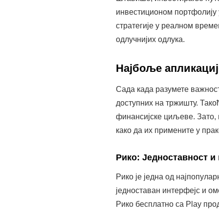
инвестиционом портфолију у
стратегије у реалном врем
одлучнијих одлука.
Најбоље апликациј
Сада када разумете важнос
доступних на тржишту. Тако
финансијске циљеве. Зато, 
како да их примените у прак
Рико: Једноставност и
Рико је једна од најпопула
једноставан интерфејс и ом
Рико бесплатно са Play про