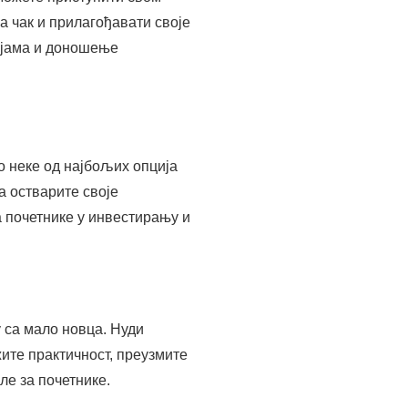
а чак и прилагођавати своје
ијама и доношење
 неке од најбољих опција
а остварите своје
а почетнике у инвестирању и
у са мало новца. Нуди
ите практичност, преузмите
ле за почетнике.