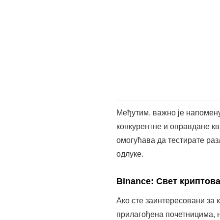
Поред тога, Binance нуди д
Међутим, кључно је запамти
разумете ризике. На овај на
EasyInvest: Фокус на 
Коначно, EasyInvest је одли
интуитиван интерфејс и омо
Play продавницу и пратите у
С друге стране, EasyInvest
инвестирању. На овај начин
тражите практичност и безбе