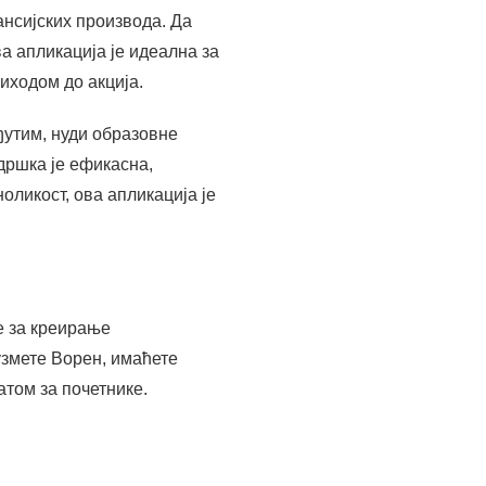
е за креирање
узмете Ворен, имаћете
том за почетнике.
, ове накнаде су
ор инвестиција, што вам
 доносити информисаније
ја за криптовалуте,
ије за искусне трговце. Да