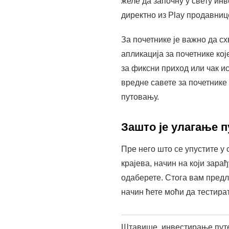
желе да започну у свету ин
директно из Play продавниц
За почетнике је важно да с
апликација за почетнике ко
за фиксни приход или чак и
вредне савете за почетнике
путовању.
Зашто је улагање 
Пре него што се упустите у 
крајева, начин на који зар
одаберете. Стога вам предл
начин ћете моћи да тестира
Штавише, инвестирање путе