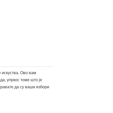
е искуства. Ово вам
да, упркос томе што је
уравате да су ваши избори
ансијских производа. Да
ва апликација је идеална за
иходом до акција.
ђутим, нуди образовне
дршка је ефикасна,
оликост, ова апликација је