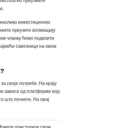
 бесплатно преузмете
м.
неколико инвестиционих
ожете преузети апликацију
вом чланку ћемо поделити
највећи савезници на овом
а?
за своје потребе. На крају
ри зависи од платформе коју
о што почнете. На овај
Можете приступити свом