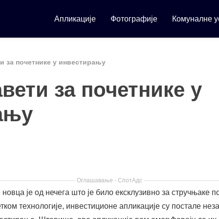
Апликације
Фотографије
Комуналне у
и за почетнике у инвестирању
вети за почетнике у
ању
Оглашавање - СпотАдс
новца је од нечега што је било ексклузивно за стручњаке п
етком технологије, инвестиционе апликације су постале неза