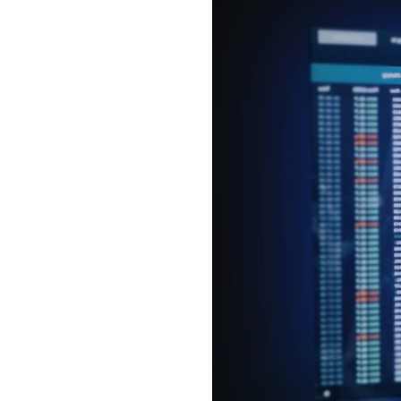
Закључак: Вредни 
У овом чланку смо поделили
доступних на тржишту. Од Ri
помоћи да остварите своје 
апликације и почнете да ин
Дакле, ако сте спремни да 
и почните одмах. Запамтите
почетнике у инвестирању ко
искористите прилике.