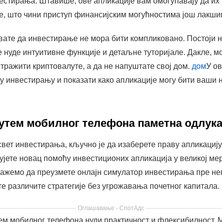
вестирања. Штавише, ове апликације вам омогућавају да их
е, што чини приступ финансијским могућностима још лакши
хвате да инвестирање не мора бити компликовано. Постоји 
је нуде интуитивне функције и детаљне туторијале. Дакле, м
стражити криптовалуте, а да не напуштате свој дом.
дом
У о
 у инвестирању и показати како апликације могу бити ваши 
путем мобилног телефона паметна одлук
свет инвестирања, кључно је да изаберете праву апликацију 
ађујете новац помоћу инвестиционих апликација у великој ме
ажемо да преузмете онлајн симулатор инвестирања пре нег
те различите стратегије без угрожавања почетног капитала.
Оглашавање - СпотАдс
м мобилног телефона нуди практичност и флексибилност. 