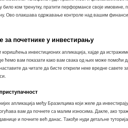
 било ком тренутку, пратити перформансе своје имовине, п
ену. Ово олакшава одржавање контроле над вашим финанс
е за почетнике у инвестирању
т коришћења инвестиционих апликација, хајде да истражимо
ђе ћемо вам показати како вам свака од њих може помоћи д
наставите да читате да бисте открили неке вредне савете з
си.
 приступачност
рнијих апликација међу Бразилцима који желе да инвестирај
огућава вам да почнете са малим износима. Дакле, ако траж
давнице и почните већ данас. Такође нуди детаљне туторија