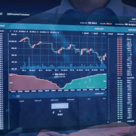
савети за почетнике у инвестирању
 вредне савете за почетнике у инвестирању и истакли неке
co-а до EasyInvest-а, свака од ових апликација нуди јединс
финансијске циљеве. Такође ћемо вам показати како да бе
вестирате већ данас.
направите свој први корак у свет инвестирања, изаберите је
 да финансијски успех зависи од планирања и посвећености
је смо овде поделили, бићете добро припремљени да се суо
Оглашавање - СпотАдс