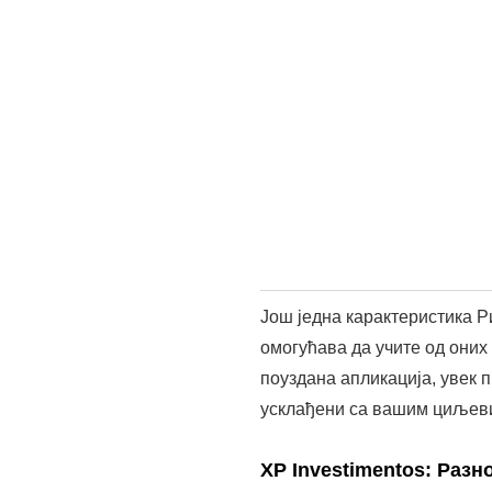
Још једна карактеристика Ри
омогућава да учите од оних 
поуздана апликација, увек 
усклађени са вашим циљев
XP Investimentos: Разн
Још једна одлична опција је
бисте је сада преузели, јед
оне који желе да диверзифи
С друге стране, XP Investi
ресурсе који помажу корис
осигуравајући да се на ваша
одличан избор.