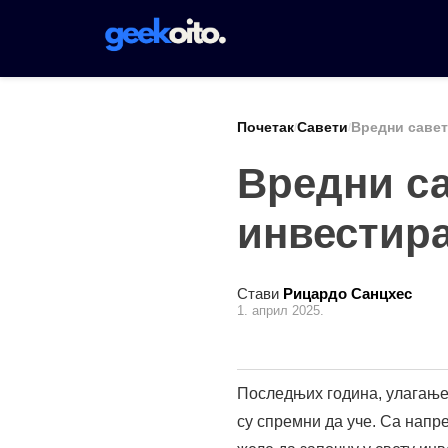
Пулар
за
садржај
Почетак
Савети
Вредни савет
/
/
Вредни са
инвестир
Стави
Рицардо Санцхес
1. април 2025.
Последњих година, улагање 
су спремни да уче. Са напр