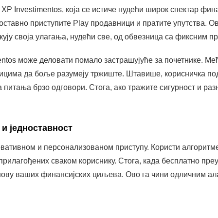
и једноставност
овативном и персонализованом приступу. Користи алгоритм
рилагођених сваком кориснику. Стога, када бесплатно пре
ову ваших финансијских циљева. Ово га чини одличним ала
Оглашавање - СпотАдс
ти да Ворен наплаћује накнаде за управљање. Упркос томе
алитетом услуге. Штавише, апликација нуди онлајн симулат
зличите сценарије пре инвестирања. На овај начин можете
алута
риптовалуте, Binance је обавезна апликација. Ова апликаци
уди широк спектар дигиталних валута, као и напредне функц
 је преузмите са Play продавнице и креирајте налог.