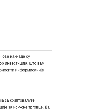
жиште криптовалута.
тирате, уверите се да
 фиксним приходом. Нуди
га сада преузели, идите на
доступном свима.
 сазнају више о
исане одлуке. Дакле, ако