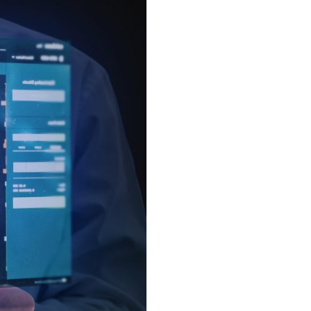
 од најбољих апликација
твене функције које вам могу
сплатно преузмете ове
дну од поменутих апликација
. Уз вредне савете за
чите са изазовима и