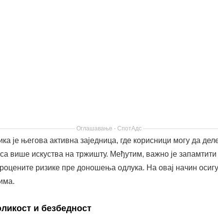
Оглашавање - СпотАдс
ка је његова активна заједница, где корисници могу да дел
са више искуства на тржишту. Међутим, важно је запамтити 
процените ризике пре доношења одлука. На овај начин осиг
има.
оликост и безбедност
 XP Investimentos, која се истиче нудећи широк спектар фин
ноставно приступите Play продавници и пратите упутства. О
кују своја улагања, нудећи све, од обвезница са фиксним пр
mentos може деловати помало застрашујуће за почетнике. Ме
ницима да боље разумеју тржиште. Штавише, корисничка по
 питања брзо одговори. Стога, ако тражите сигурност и разн