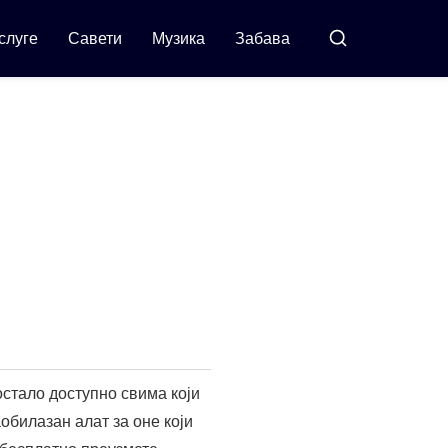
слуге
Савети
Музика
Забава
Претражи
остало доступно свима који
обилазан алат за оне који