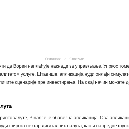
етаљне туторијале који помажу почетницима да разумеју тр
ти да је ово нестабилно тржиште. Стога, пре него што инвес
чин, бићете спремни да се суочите са изазовима.
фиксни приход
чна опција за оне који желе да инвестирају у обвезнице са
гућава вам да инвестирате директно са телефона. Да бисте 
путства. Поред тога, апликација је бесплатна, што је чини 
 такође нуди образовне ресурсе који помажу корисницима да
, можете почети са поверењем, знајући да доносите информ
дност, ова апликација је одличан избор.