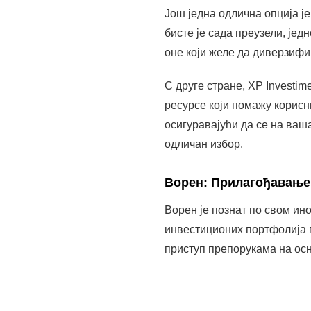
Ворен: Прилагођавање 
Ворен је познат по свом ин
инвестиционих портфолија п
приступ препорукама на осн
Међутим, важно је напомену
конкурентне и оправдане кв
омогућава да тестирате ра
одлуке.
Binance: Свет криптов
Ако сте заинтересовани за к
прилагођена почетницима, н
бисте започели, једноставно