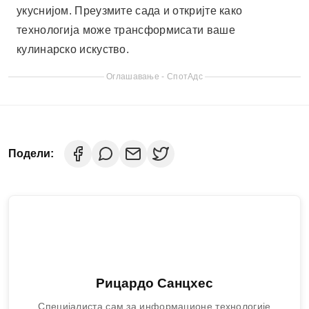
Рицардо Санцхес
Специјалиста сам за информационе технологије
и тренутно радим као писац на блогу Нотициа
Тецнологиа. Моја мисија је да креирам
информативан и занимљив садржај за вас,
доносећи вам вести и трендове из технолошког
света на дневној бази.
Повезани чланци