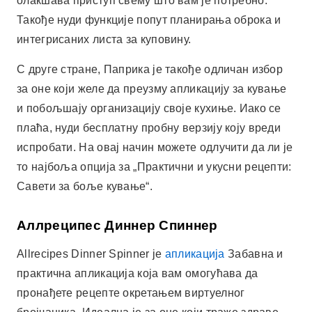
Савети за боље кување“.
Аллреципес Диннер Спиннер
Allrecipes Dinner Spinner је
апликација
Забавна и
практична апликација која вам омогућава да
пронађете рецепте окретањем виртуелног
бројчаника. Идеална је за оне који траже здраве
рецепте на телефону или брзе опције за вечеру.
Поред тога, апликација је доступна за бесплатно
преузимање на Play продавници, што је чини
доступном свима.
Још једна предност апликације Allrecipes Dinner
Spinner је њена огромна библиотека рецепата које
су рецензирали други корисници. На овај начин
можете веровати рецензијама пре него што