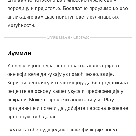
Користи вештачку интелигенцију да би предложила
рецепте на основу вашег укуса и преференција у
исхрани. Можете преузети апликацију из Play
продавнице и почети да добијате персонализоване
препоруке већ данас.
Јумли такође нуди јединствене функције попут
аутоматског креирања листе за куповину и савета
за кување на мрежи. Ово вам штеди време и новац
док учите да боље кувате. Дакле, ако тражите
„Практичне и укусне рецепте: Савете за боље
кување“, Јумли је одличан избор који можете одмах
преузети.
Цоокпад
Cookpad је платформа за сарадњу која омогућава