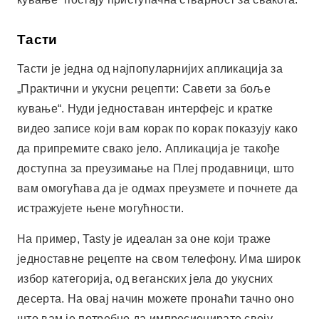
вам омогућава да је одмах преузмете и почнете да
истражујете њене могућности.
На пример, Tasty је идеалан за оне који траже
једноставне рецепте на свом телефону. Има широк
избор категорија, од веганских јела до укусних
десерта. На овај начин можете пронаћи тачно оно
што вам је потребно да импресионирате своју
породицу и пријатеље. Бесплатно преузимање ове
апликације вам даје приступ свету кулинарских
могућности.
Оглашавање - СпотАдс
Иуммли
Yummly је још једна невероватна апликација за
оне који желе да кувају уз помоћ технологије.