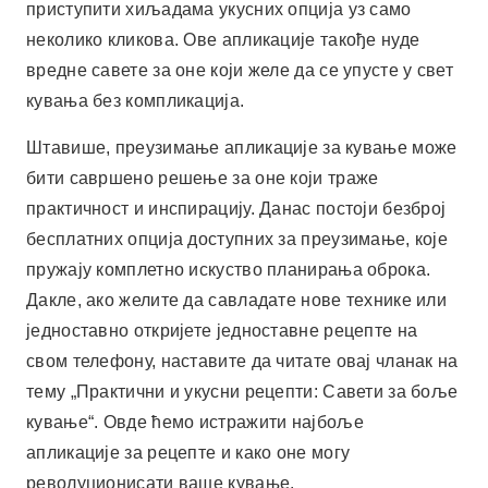
приступити хиљадама укусних опција уз само
неколико кликова. Ове апликације такође нуде
вредне савете за оне који желе да се упусте у свет
кувања без компликација.
Штавише, преузимање апликације за кување може
бити савршено решење за оне који траже
практичност и инспирацију. Данас постоји безброј
бесплатних опција доступних за преузимање, које
пружају комплетно искуство планирања оброка.
Дакле, ако желите да савладате нове технике или
једноставно откријете једноставне рецепте на
свом телефону, наставите да читате овај чланак на
тему „Практични и укусни рецепти: Савети за боље
кување“. Овде ћемо истражити најбоље
апликације за рецепте и како оне могу
револуционисати ваше кување.