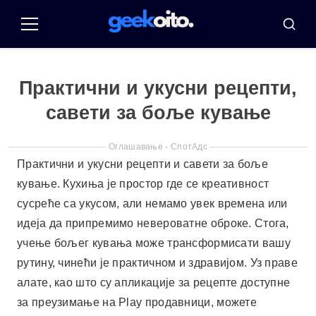
Пулар
за
Мени
Претр
садржај
Практични и укусни рецепти,
савети за боље кување
Оглашавање - СпотАдс
Практични и укусни рецепти и савети за боље
кување. Кухиња је простор где се креативност
сусреће са укусом, али немамо увек времена или
идеја да припремимо невероватне оброке. Стога,
учење бољег кувања може трансформисати вашу
рутину, чинећи је практичном и здравијом. Уз праве
алате, као што су апликације за рецепте доступне
за преузимање на Play продавници, можете