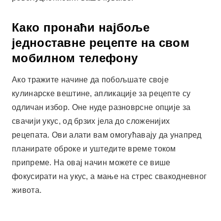
Како пронаћи најбоље
једноставне рецепте на свом
мобилном телефону
Ако тражите начине да побољшате своје
кулинарске вештине, апликације за рецепте су
одличан избор. Оне нуде разноврсне опције за
свачији укус, од брзих јела до сложенијих
рецепата. Ови алати вам омогућавају да унапред
планирате оброке и уштедите време током
припреме. На овај начин можете се више
фокусирати на укус, а мање на стрес свакодневног
живота.
Оглашавање - СпотАдс