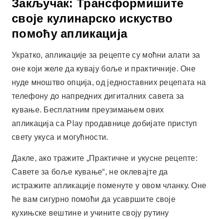
апликација са Play продавнице добијате приступ
свету укуса и могућности.
Дакле, ако тражите „Практичне и укусне рецепте:
Савете за боље кување“, не оклевајте да
истражите апликације поменуте у овом чланку. Оне
ће вам сигурно помоћи да усавршите своје
кухињске вештине и учините своју рутину
укуснијом. Преузмите сада и откријте како
технологија може трансформисати ваше
кулинарско искуство.
Оглашавање - СпотАдс
Подели: