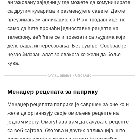
Менаџер рецепата за паприку
Менаџер рецепата паприке је савршен за оне који
желе да организују своје омиљене рецепте на
једном месту. Омогућава вам да сачувате рецепте
са веб-сајтова, блогова и других апликација, што
олакшава приступ свему што вам је потребно.
Такође нуди функције попут планирања оброка и
интегрисаних листа за куповину.
С друге стране, Паприка је такође одличан избор
за оне који желе да преузму апликацију за кување
и побољшају организацију своје кухиње. Иако се
плаћа, нуди бесплатну пробну верзију коју вреди
испробати. На овај начин можете одлучити да ли је
то најбоља опција за „Практични и укусни рецепти: