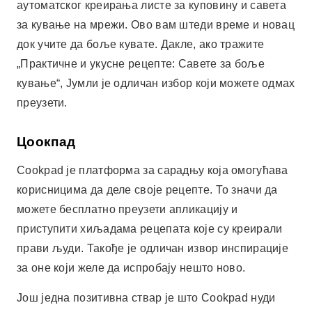
корисницима да деле своје рецепте. То значи да
можете бесплатно преузети апликацију и
приступити хиљадама рецепата које су креирали
прави људи. Такође је одличан извор инспирације
за оне који желе да испробају нешто ново.
Још једна позитивна ствар је што Cookpad нуди
ангажовану заједницу где можете да комуницирате
са другим куварима и размењујете савете. Дакле,
преузимањем апликације са Play продавнице, не
само да ћете пронаћи једноставне рецепте на
телефону, већ ћете се и повезати са људима који
деле ваша интересовања. Без сумње, Cookpad је
незаобилазан алат за свакога ко жели да боље
кува.
Оглашавање - СпотАдс