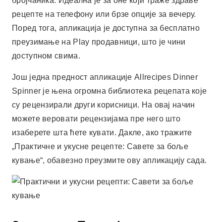
изаберете шта ћете кувати. Дакле, ако тражите
„Практичне и укусне рецепте: Савете за боље
кување“, обавезно преузмите ову апликацију сада.
Закључак: Трансформишите
своје кулинарско искуство
помоћу апликација
Укратко, апликације за рецепте су моћни алати за
оне који желе да кувају боље и практичније. Оне
нуде мноштво опција, од једноставних рецепата на
телефону до напредних дигиталних савета за
кување. Бесплатним преузимањем ових