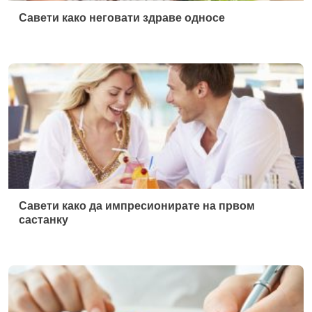
Савети како да импресионирате на првом
састанку
Личне финансије под контролом: Савети за
штедњу