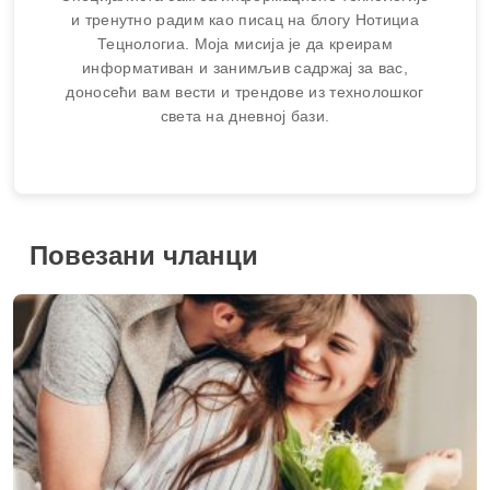
Савети како неговати здраве односе