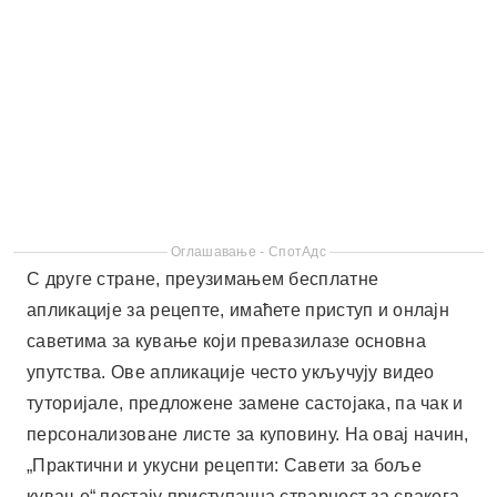
С друге стране, преузимањем бесплатне
апликације за рецепте, имаћете приступ и онлајн
саветима за кување који превазилазе основна
упутства. Ове апликације често укључују видео
туторијале, предложене замене састојака, па чак и
персонализоване листе за куповину. На овај начин,
„Практични и укусни рецепти: Савети за боље
кување“ постају приступачна стварност за свакога.
Тасти
Тасти је једна од најпопуларнијих апликација за
„Практични и укусни рецепти: Савети за боље
кување“. Нуди једноставан интерфејс и кратке
видео записе који вам корак по корак показују како
да припремите свако јело. Апликација је такође
доступна за преузимање на Плеј продавници, што