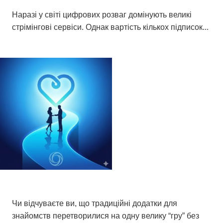
безкоштовних фільмів
Наразі у світі цифрових розваг домінують великі
стрімінгові сервіси. Однак вартість кількох підписок...
11 березня 2026 р.
Досить ігор: чому вартий того, щоб стояти
в списку очікування Inner Circle
Чи відчуваєте ви, що традиційні додатки для
знайомств перетворилися на одну велику “гру” без