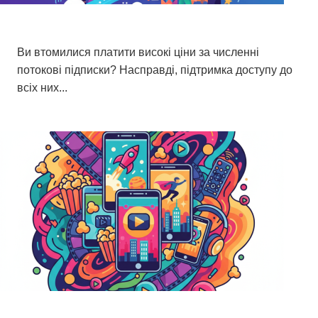
Найкращі програми для безкоштовного
перегляду фільмів та серіалів
Ви втомилися платити високі ціни за численні
потокові підписки? Насправді, підтримка доступу до
всіх них...
11 березня 2026 р.
Найкращі програми для перегляду