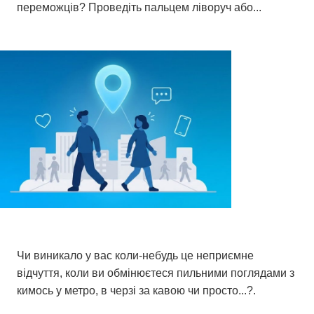
переможців? Проведіть пальцем ліворуч або...
Список 21, 2025
Пошук людей, які перетнули ваш шлях:
Посібник Happn
Чи виникало у вас коли-небудь це неприємне
відчуття, коли ви обмінюєтеся пильними поглядами з
кимось у метро, в черзі за кавою чи просто...?.
Список 21, 2025