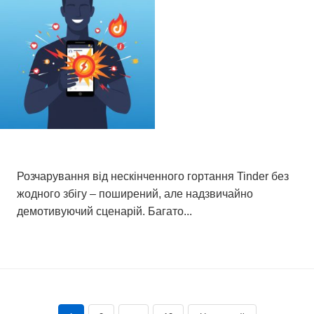
Як миттєво активувати секретний жест у
Tinder
Розчарування від нескінченного гортання Tinder без
жодного збігу – поширений, але надзвичайно
демотивуючий сценарій. Багато...
Список 12, 2025