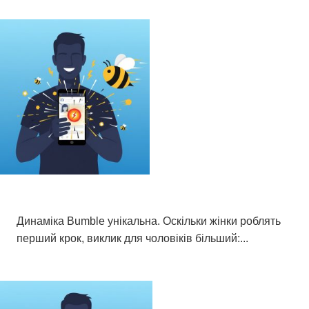
24-годинна стратегія, щоб вас помітили
сьогодні на Bumble (час і тактика)
Динаміка Bumble унікальна. Оскільки жінки роблять
перший крок, виклик для чоловіків більший:...
Список 12, 2025