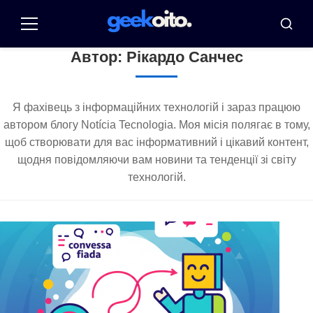
Повернутися
до
Меню
Пошук
змісту
Автор:
Рікардо Санчес
Я фахівець з інформаційних технологій і зараз працюю
автором блогу Notícia Tecnologia. Моя місія полягає в тому,
щоб створювати для вас інформативний і цікавий контент,
щодня повідомляючи вам новини та тенденції зі світу
технологій.