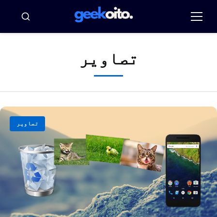
Pula
par
مینو
بسکار
conteúd
تصاویر
تصاویر