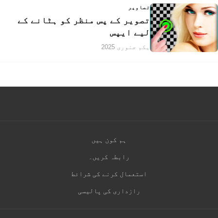
تصاویر
تصویر کے پس منظر کو ہٹانے کے
لیے ایپس
یکم جنوری 2025
ہم کون ہیں
رابطہ کریں۔
استعمال کرنے کی شرائط
رازداری کی پالیسی