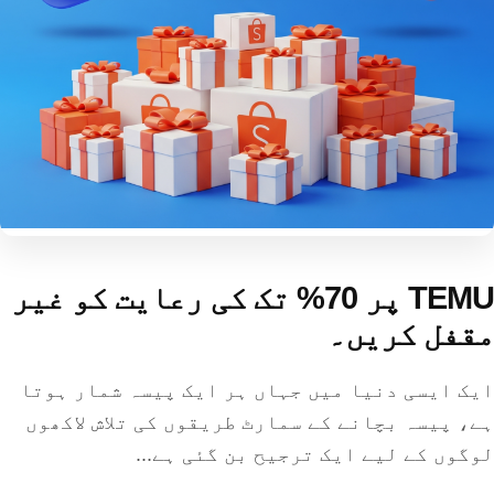
TEMU پر 70% تک کی رعایت کو غیر
مقفل کریں۔
ایک ایسی دنیا میں جہاں ہر ایک پیسہ شمار ہوتا
ہے، پیسہ بچانے کے سمارٹ طریقوں کی تلاش لاکھوں
لوگوں کے لیے ایک ترجیح بن گئی ہے...