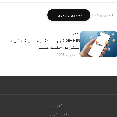
12 جنوری 2025
مضمون پڑھیں
مالیاتی
SHEIN کوپنز تک رسائی کے لیے
بہترین حکمت عملی
12 جنوری 2025
ہم کون ہیں
رابطہ کریں۔