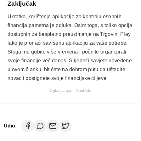
Oglašavanje - SpotAds
Udio:
Ricardo Sanches
Stručnjak sam za informacijsku tehnologiju i
trenutno radim kao pisac na blogu Notícia
Tecnologia. Moja misija je stvoriti informativan i
privlačan sadržaj za vas, donoseći vam novosti i