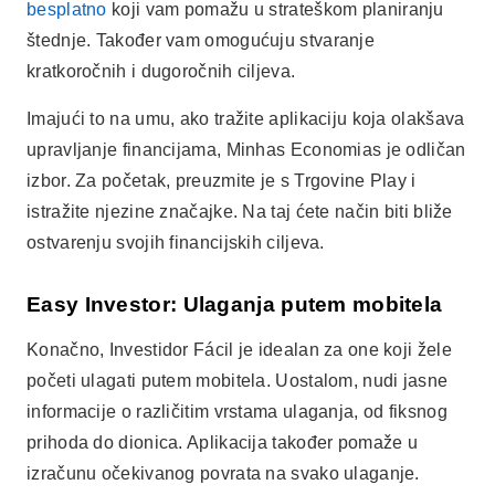
Easy Investor: Ulaganja putem mobitela
Konačno, Investidor Fácil je idealan za one koji žele
početi ulagati putem mobitela. Uostalom, nudi jasne
informacije o različitim vrstama ulaganja, od fiksnog
prihoda do dionica. Aplikacija također pomaže u
izračunu očekivanog povrata na svako ulaganje.
Dakle, ako želite diverzificirati svoje osobne financije i
držati ih pod kontrolom, Investidor Fácil je izvrsna
opcija. Za početak jednostavno pristupite Trgovini
Play, potražite aplikaciju i kliknite "besplatno
preuzimanje". Na taj način možete sigurno napraviti
prve korake u svijetu ulaganja.