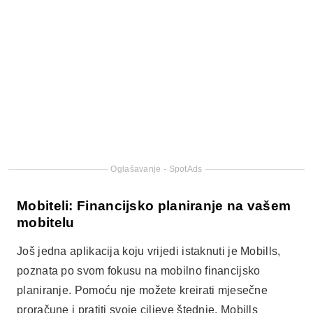
Mobiteli: Financijsko planiranje na vašem
mobitelu
Još jedna aplikacija koju vrijedi istaknuti je Mobills,
poznata po svom fokusu na mobilno financijsko
planiranje. Pomoću nje možete kreirati mjesečne
proračune i pratiti svoje ciljeve štednje. Mobills
također nudi vizualne grafikone koji olakšavaju
razumijevanje vašeg novčanog toka.
Dakle, ako tražite aplikaciju koja vam pomaže
uštedjeti novac, Mobills je izvrsna alternativa. Da
biste je koristili, jednostavno je preuzmite iz Trgovine
Play i počnite postavljati svoje račune. To će vam dati
više jasnoće o tome gdje trošite svoj novac i pomoći
će vam da prilagodite svoje potrošačke navike.