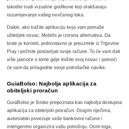
GuiaBolso: Najbolja aplikacija za
obiteljski proračun
GuiaBolso je široko prepoznata kao najbolja dostupna
aplikacija za obiteljski proračun. Drugim riječima,
automatski povezuje vaše bankovne račune i
inteligentno organizira vašu potrošnju. Osim toga,
aplikacija nudi personalizirane savjete za uštedu
novca na temelju vašeg financijskog profila.
Oglašavanje - SpotAds
Preuzimanjem GuiaBolsoa imat ćete pristup
besplatnim financijskim alatima koji zaista čine
razliku. Jednostavno pristupite Trgovini Play, potražite
aplikaciju i kliknite "preuzmi odmah". Na taj ćete način
moći napraviti prvi korak prema kontroli svojih