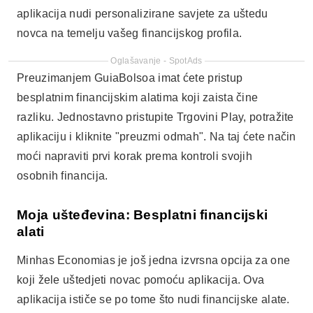
osobnih financija.
Moja ušteđevina: Besplatni financijski
alati
Minhas Economias je još jedna izvrsna opcija za one
koji žele uštedjeti novac pomoću aplikacija. Ova
aplikacija ističe se po tome što nudi financijske alate.
besplatno
koji vam pomažu u strateškom planiranju
štednje. Također vam omogućuju stvaranje
kratkoročnih i dugoročnih ciljeva.
Imajući to na umu, ako tražite aplikaciju koja olakšava
upravljanje financijama, Minhas Economias je odličan
izbor. Za početak, preuzmite je s Trgovine Play i
istražite njezine značajke. Na taj ćete način biti bliže
ostvarenju svojih financijskih ciljeva.