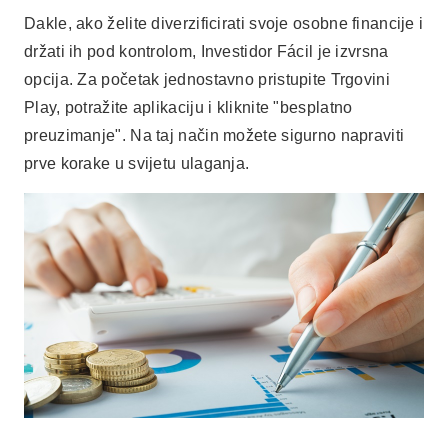
Zaključak
Ukratko, korištenje aplikacija za kontrolu osobnih
financija pametna je odluka. Osim toga, s toliko opcija
dostupnih za besplatno preuzimanje na Trgovini Play,
lako je pronaći savršenu aplikaciju za vaše potrebe.
Stoga, ne gubite više vremena i počnite organizirati
svoje financije već danas. Slijedeći savjete navedene
u ovom članku, bit ćete na dobrom putu da uštedite
novac i postignete svoje financijske ciljeve.