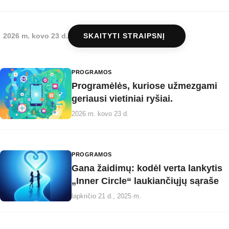
2026 m. kovo 23 d.
SKAITYTI STRAIPSNĮ
PROGRAMOS
Programėlės, kuriose užmezgami
geriausi vietiniai ryšiai.
2026 m. kovo 23 d.
PROGRAMOS
Gana žaidimų: kodėl verta lankytis
„Inner Circle“ laukiančiųjų sąraše
lapkričio 21 d., 2025 m.