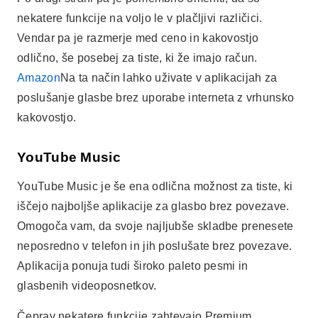
YouTube Music je še ena odlična možnost za tiste, ki
iščejo najboljše aplikacije za glasbo brez povezave.
Omogoča vam, da svoje najljubše skladbe prenesete
neposredno v telefon in jih poslušate brez povezave.
Aplikacija ponuja tudi široko paleto pesmi in
glasbenih videoposnetkov.
Čeprav nekatere funkcije zahtevajo Premium
naročnino, je YouTube Music vsestranska izbira.
Brezplačno lahko prenesete več skladb in ustvarite
prilagojene sezname predvajanja. Zaradi tega je
zanimiva alternativa v niši aplikacij za poslušanje
glasbe brez uporabe interneta.
SoundCloud
Nenazadnje je SoundCloud platforma, ki ponuja