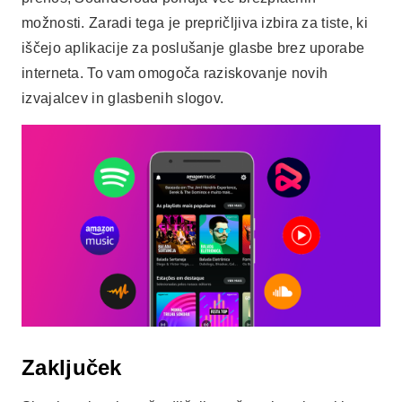
Zaključek
Skratka, obstaja več odličnih možnosti za tiste, ki
želijo prenesti aplikacije, ki omogočajo poslušanje
glasbe brez uporabe interneta. Od Spotifyja do
SoundClouda, vsaka od omenjenih aplikacij ponuja
edinstvene funkcije, ki ustrezajo različnim željam.
Poleg tega so vse na voljo za prenos v Trgovini Play,
kar omogoča enostaven dostop do njih.
Če torej želite poslušati glasbo brez dostopa do
interneta ali z ugodno naročnino, si oglejte te