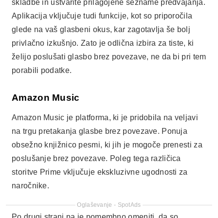
na trgu pretakanja glasbe brez povezave. Ponuja
obsežno knjižnico pesmi, ki jih je mogoče prenesti za
poslušanje brez povezave. Poleg tega različica
storitve Prime vključuje ekskluzivne ugodnosti za
naročnike.
Oglaševanje - SpotAds
Po drugi strani pa je pomembno omeniti, da so
nekatere funkcije na voljo le v plačljivi različici.
Vendar pa je razmerje med ceno in kakovostjo
odlično, še posebej za tiste, ki že imajo račun.
Amazon
Na ta način lahko uživate v aplikacijah za
poslušanje glasbe brez uporabe interneta z vrhunsko
kakovostjo.
YouTube Music