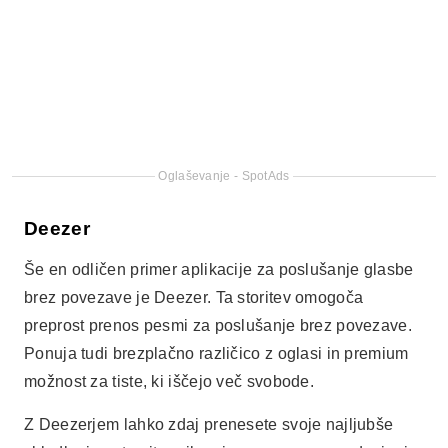
Še en odličen primer aplikacije za poslušanje glasbe
brez povezave je Deezer. Ta storitev omogoča
preprost prenos pesmi za poslušanje brez povezave.
Ponuja tudi brezplačno različico z oglasi in premium
možnost za tiste, ki iščejo več svobode.
Z Deezerjem lahko zdaj prenesete svoje najljubše
skladbe in ustvarite prilagojene sezname predvajanja.
Aplikacija vključuje tudi funkcije, kot so priporočila
glede na vaš glasbeni okus, kar zagotavlja še bolj
privlačno izkušnjo. Zato je odlična izbira za tiste, ki
želijo poslušati glasbo brez povezave, ne da bi pri tem
porabili podatke.
Amazon Music
Amazon Music je platforma, ki je pridobila na veljavi