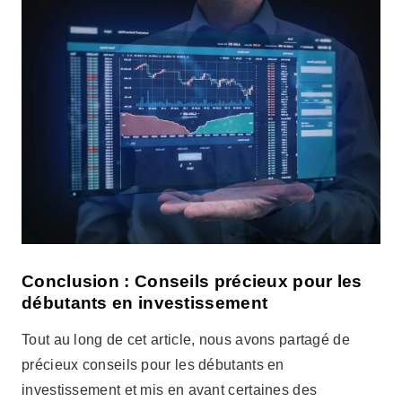
Conclusion : Conseils précieux pour les
débutants en investissement
Tout au long de cet article, nous avons partagé de
précieux conseils pour les débutants en
investissement et mis en avant certaines des
meilleures applications disponibles sur le marché. De
Rico à EasyInvest, chacune de ces applications offre
des fonctionnalités uniques pour vous aider à
atteindre vos objectifs financiers. Nous vous
expliquerons également comment télécharger ces
applications gratuitement et commencer à investir dès
aujourd'hui.
Alors, si vous êtes prêt à faire vos premiers pas dans