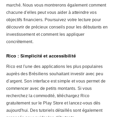
Rico est l'une des applications les plus populaires
auprès des Brésiliens souhaitant investir avec peu
d'argent. Son interface est simple et vous permet de
commencer avec de petits montants. Si vous
recherchez la commodité, téléchargez Rico
gratuitement sur le Play Store et lancez-vous dès
aujourd'hui. Des tutoriels détaillés sont également
proposés pour guider les débutants.
Publicité - SpotAds
Rico se distingue également par sa communauté
active, où les utilisateurs peuvent partager leurs
expériences. Cela vous permet d'apprendre de ceux
qui ont plus d'expérience sur le marché. Cependant, il
est important de garder à l'esprit que, malgré la
fiabilité de l'application, il est important d'évaluer les
risques avant de prendre des décisions. Ainsi, vous