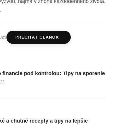
výzvou, najmä v zhone každodenného života.
.
2025
PREČÍTAŤ ČLÁNOK
financie pod kontrolou: Tipy na sporenie
025
ké a chutné recepty a tipy na lepšie