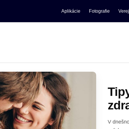
Aplikácie
Fotografie
Vere
Tip
zdr
V dnešno