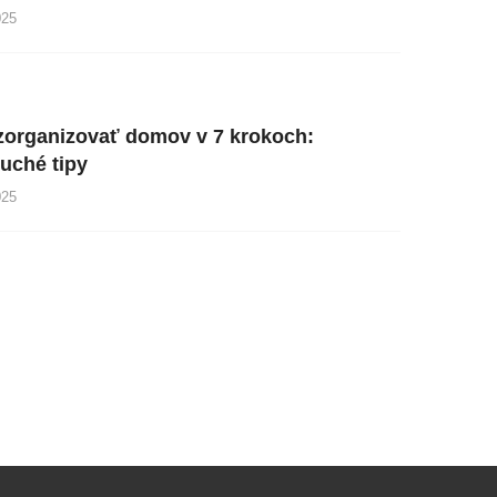
025
zorganizovať domov v 7 krokoch:
uché tipy
025