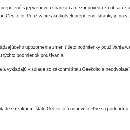
prepojené s jej webovou stránkou a nezodpovedá za obsah žiad
Geekoito. Používanie akejkoľvek prepojenej stránky je na vlas
dzajúceho upozornenia zmeniť tieto podmienky používania web
ou týchto podmienok používania.
a vykladajú v súlade so zákonmi štátu Geekoito a neodvolateľne
úlade so zákonmi štátu Geekoito a neodvolateľne sa podriaďujete