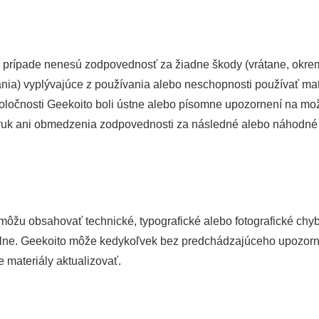
m prípade nenesú zodpovednosť za žiadne škody (vrátane, okre
a) vyplývajúce z používania alebo neschopnosti používať materi
ločnosti Geekoito boli ústne alebo písomne upozornení na mož
áruk ani obmedzenia zodpovednosti za následné alebo náhodné
ôžu obsahovať technické, typografické alebo fotografické chyb
uálne. Geekoito môže kedykoľvek bez predchádzajúceho upozor
 materiály aktualizovať.