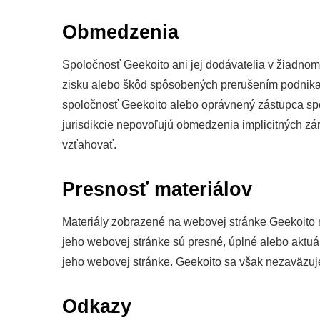
Obmedzenia
Spoločnosť Geekoito ani jej dodávatelia v žiadno
zisku alebo škôd spôsobených prerušením podnikani
spoločnosť Geekoito alebo oprávnený zástupca spo
jurisdikcie nepovoľujú obmedzenia implicitných z
vzťahovať.
Presnosť materiálov
Materiály zobrazené na webovej stránke Geekoito m
jeho webovej stránke sú presné, úplné alebo akt
jeho webovej stránke. Geekoito sa však nezaväzuje
Odkazy