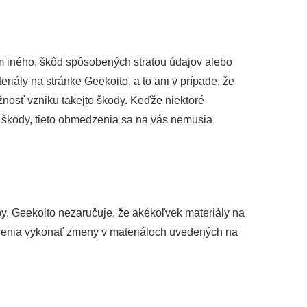
m iného, škôd spôsobených stratou údajov alebo
ály na stránke Geekoito, a to ani v prípade, že
nosť vzniku takejto škody. Keďže niektoré
 škody, tieto obmedzenia sa na vás nemusia
y. Geekoito nezaručuje, že akékoľvek materiály na
nenia vykonať zmeny v materiáloch uvedených na