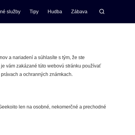
jné služby
Tipy
Hudba
Zábava
Vyhľadávanie
v a nariadení a súhlasíte s tým, že ste
, je vám zakázané túto webovú stránku používať
ch právach a ochranných známkach.
ky Geekoito len na osobné, nekomerčné a prechodné