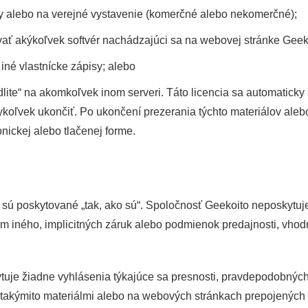
y alebo na verejné vystavenie (komerčné alebo nekomerčné);
ať akýkoľvek softvér nachádzajúci sa na webovej stránke Geek
iné vlastnícke zápisy; alebo
lite“ na akomkoľvek inom serveri. Táto licencia sa automaticky 
ľvek ukončiť. Po ukončení prezerania týchto materiálov alebo 
ronickej alebo tlačenej forme.
sú poskytované „tak, ako sú“. Spoločnosť Geekoito neposkytuje 
rem iného, implicitných záruk alebo podmienok predajnosti, vho
uje žiadne vyhlásenia týkajúce sa presnosti, pravdepodobných 
s takýmito materiálmi alebo na webových stránkach prepojených