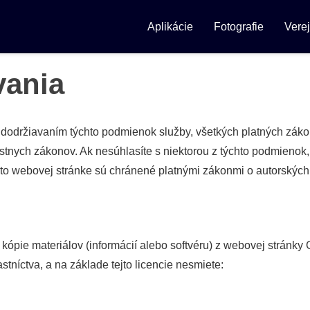
Aplikácie
Fotografie
Vere
vania
dodržiavaním týchto podmienok služby, všetkých platných zákono
stnych zákonov. Ak nesúhlasíte s niektorou z týchto podmienok
tejto webovej stránke sú chránené platnými zákonmi o autorský
 kópie materiálov (informácií alebo softvéru) z webovej strán
astníctva, a na základe tejto licencie nesmiete: