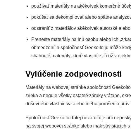
používať materiály na akékoľvek komerčné účel
pokúšať sa dekompilovať alebo spätne analyzov
odstrániť z materiálov akékoľvek autorské alebo 
Preneste materiály na inú osobu alebo ich „zrkad
obmedzení, a spoločnosť Geekoito ju môže kedyko
stiahnuté materiály, ktoré vlastníte, či už v elekt
Vylúčenie zodpovednosti
Materiály na webovej stránke spoločnosti Geekoito 
zrieka a neguje všetky ostatné záruky vrátane, ok
duševného vlastníctva alebo iného porušenia práv.
Spoločnosť Geekoito ďalej nezaručuje ani neposkyt
na svojej webovej stránke alebo inak súvisiacich 