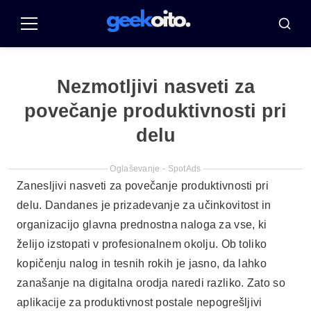
Pular
za
Meni
Iskanj
vsebino
Nezmotljivi nasveti za
povečanje produktivnosti pri
delu
Oglaševanje - SpotAds
Zanesljivi nasveti za povečanje produktivnosti pri
delu. Dandanes je prizadevanje za učinkovitost in
organizacijo glavna prednostna naloga za vse, ki
želijo izstopati v profesionalnem okolju. Ob toliko
kopičenju nalog in tesnih rokih je jasno, da lahko
zanašanje na digitalna orodja naredi razliko. Zato so
aplikacije za produktivnost postale nepogrešljivi